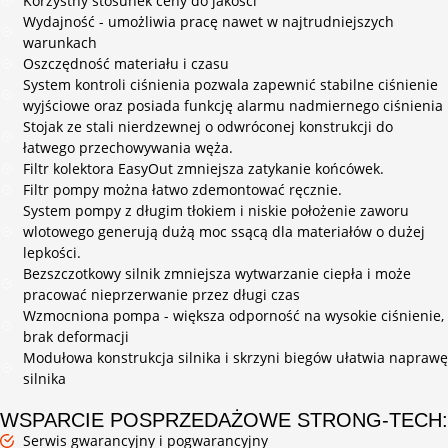
Korzystny stosunek ceny do jakości
Wydajność - umożliwia pracę nawet w najtrudniejszych
warunkach
Oszczędność materiału i czasu
System kontroli ciśnienia pozwala zapewnić stabilne ciśnienie
wyjściowe oraz posiada funkcję alarmu nadmiernego ciśnienia
Stojak ze stali nierdzewnej o odwróconej konstrukcji do
łatwego przechowywania węża.
Filtr kolektora EasyOut zmniejsza zatykanie końcówek.
Filtr pompy można łatwo zdemontować ręcznie.
System pompy z długim tłokiem i niskie położenie zaworu
wlotowego generują dużą moc ssącą dla materiałów o dużej
lepkości.
Bezszczotkowy silnik zmniejsza wytwarzanie ciepła i może
pracować nieprzerwanie przez długi czas
Wzmocniona pompa - większa odporność na wysokie ciśnienie,
brak deformacji
Modułowa konstrukcja silnika i skrzyni biegów ułatwia naprawę
silnika
WSPARCIE POSPRZEDAŻOWE STRONG-TECH:
Serwis gwarancyjny i pogwarancyjny