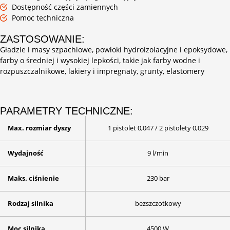
Dostępność części zamiennych
Pomoc techniczna
ZASTOSOWANIE:
Gładzie i masy szpachlowe, powłoki hydroizolacyjne i epoksydowe,
farby o średniej i wysokiej lepkości, takie jak farby wodne i
rozpuszczalnikowe, lakiery i impregnaty, grunty, elastomery
PARAMETRY TECHNICZNE:
Max. rozmiar dyszy
1 pistolet 0,047 / 2 pistolety 0,029
Wydajność
9 l/min
Maks. ciśnienie
230 bar
Rodzaj silnika
bezszczotkowy
Moc silnika
4500 W