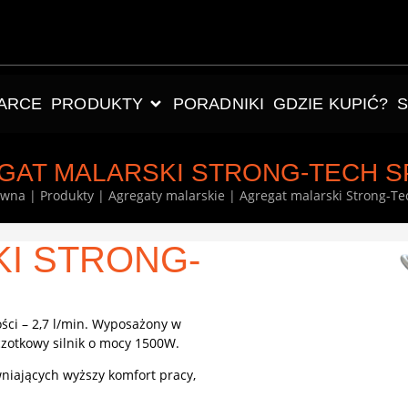
ARCE
PRODUKTY
PORADNIKI
GDZIE KUPIĆ?
GAT MALARSKI STRONG-TECH SP
ówna
|
Produkty
|
Agregaty malarskie
|
Agregat malarski Strong-Te
I STRONG-
ości – 2,7 l/min. Wyposażony w
czotkowy silnik o mocy 1500W.
niających wyższy komfort pracy,