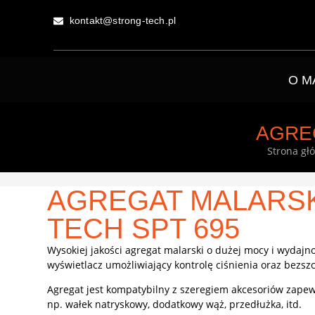
kontakt@strong-tech.pl
O M
AGRE
Strona gł
AGREGAT MALARSK
TECH SPT 695
Wysokiej jakości agregat malarski o dużej mocy i wydajn
wyświetlacz umożliwiający kontrolę ciśnienia oraz bezsz
Agregat jest kompatybilny z szeregiem akcesoriów zapew
np. wałek natryskowy, dodatkowy wąż, przedłużka, itd.