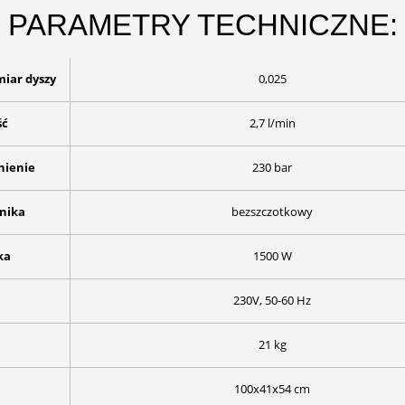
PARAMETRY TECHNICZNE:
miar dyszy
0,025
ść
2,7 l/min
nienie
230 bar
lnika
bezszczotkowy
ka
1500 W
230V, 50-60 Hz
21 kg
100x41x54 cm