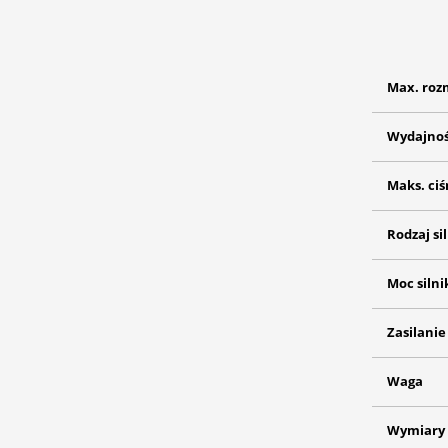
Max. roz
Wydajno
Maks. ciś
Rodzaj si
Moc silni
Zasilanie
Waga
Wymiary