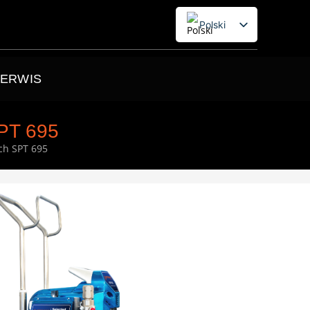
Polski
English
SERWIS
T 695
ch SPT 695