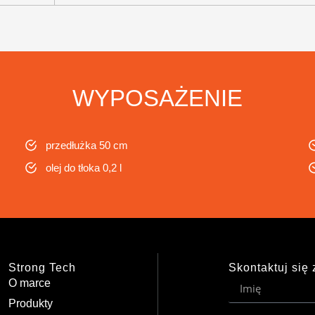
WYPOSAŻENIE
przedłużka 50 cm
olej do tłoka 0,2 l
Strong Tech
Skontaktuj się 
O marce
Produkty