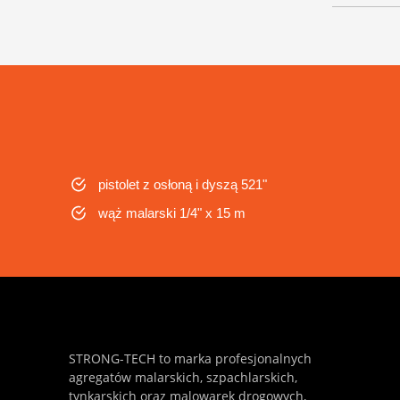
pistolet z osłoną i dyszą 521"
wąż malarski 1/4" x 15 m
STRONG-TECH to marka profesjonalnych
agregatów malarskich, szpachlarskich,
tynkarskich oraz malowarek drogowych,