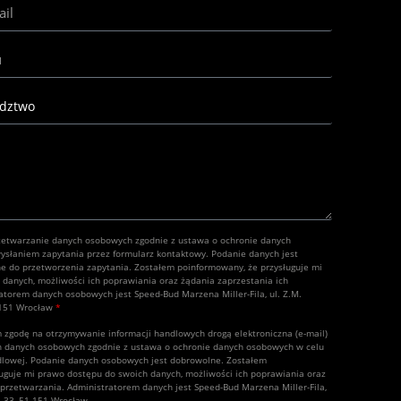
etwarzanie danych osobowych zgodnie z ustawa o ochronie danych
słaniem zapytania przez formularz kontaktowy. Podanie danych jest
e do przetworzenia zapytania. Zostałem poinformowany, że przysługuje mi
danych, możliwości ich poprawiania oraz żądania zaprzestania ich
atorem danych osobowych jest Speed-Bud Marzena Miller-Fila, ul. Z.M.
-151 Wrocław
*
 zgodę na otrzymywanie informacji handlowych drogą elektroniczna (e-mail)
h danych osobowych zgodnie z ustawa o ochronie danych osobowych w celu
ndlowej. Podanie danych osobowych jest dobrowolne. Zostałem
uguje mi prawo dostępu do swoich danych, możliwości ich poprawiania oraz
 przetwarzania. Administratorem danych jest Speed-Bud Marzena Miller-Fila,
1-33, 51-151 Wrocław