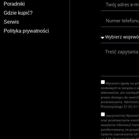
Poradniki
Gdzie kupić?
Serwis
Polityka prywatności
Wyrażam zgodę na prz
osobowych w związku z wy
dobrowolne, ale niezbędn
prawo dostępu do swoich 
przetwarzania. Administr
Przesmyckiego 31-33, 51
(opcjonalnie) Wyrażam
oraz przetwarzanie moic
wysyłania informacji ha
poinformowany, że przysł
żądania zaprzestania ich
ul. Z.M. Przesmyckiego 3